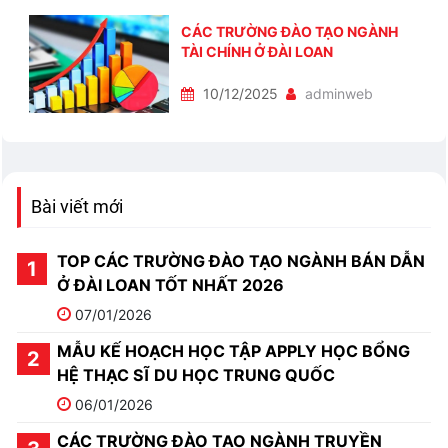
CÁC TRƯỜNG ĐÀO TẠO NGÀNH
TÀI CHÍNH Ở ĐÀI LOAN
10/12/2025
adminweb
Bài viết mới
TOP CÁC TRƯỜNG ĐÀO TẠO NGÀNH BÁN DẪN
Ở ĐÀI LOAN TỐT NHẤT 2026
07/01/2026
MẪU KẾ HOẠCH HỌC TẬP APPLY HỌC BỔNG
HỆ THẠC SĨ DU HỌC TRUNG QUỐC
06/01/2026
CÁC TRƯỜNG ĐÀO TẠO NGÀNH TRUYỀN