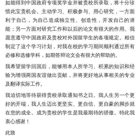
如能得到中国政府专项奖学金并被贵校所录取，将十分珍
惜此宝贵机会。主动学习、积极参与、用心研究，一方面
利于自己，为自己造成独立性、创造性，开发自己的潜
能；另一方面对研究工作和以后的论文有很大的作用。我
愿意遵守中国政府及贵校对外国留学生的各项规定。相信
制定了这个学习计划，对我在校的学习期间顺利通过所有
必修和选修学科，如期答辩论文会有很大的帮助的。
我希望留学回国后，能够用本人所学习、积累的知识和经
验为增强两国友谊做出贡献，并将更好地从事相关的专业
及翻译实际工作。
我迫切地等待获得贵校录取通知书之日。我人生另一个更
好的开端，我人生迈出更坚实、更自信、更自豪的脚步就
在您的成全。成为贵校的学生是我最期待的骄傲。特此我
衷心感谢！
此致