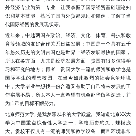
外经济专业为第二专业，让我掌握了国际经贸基础理论知
识和基本技能，熟悉了国内外贸易规则和惯例，了解了当
代国际经贸的发展现状等。
近年来，中越两国在政治、经济、文化、体育、科技和教
育等领域的友好合作关系日益发展；中国是一个具有五千
年悠久历史的文明古国也是世界上经济发展最快的国家，
所以在各方面，尤其是经济发展方面，贵国有很多值得学
习和研究的地方；再者，贵国大学一流的师资和教学也是
国际学生的理想校园。在当今如此激烈的社会竞争环境
中，大学毕业生想找一份合适又有助于自己将来发展的工
作实属不易，所以本人一直希望有机会赴华留学深造，并
为自己的目标不懈努力。
北京师范大学, 是我梦寐以求的大学殿堂。我知道北京XX大
学为中国重点综合性大学之一，学校历史悠久，规模庞
大。贵校不仅具有一流的师资和教学设备，而且环境非常