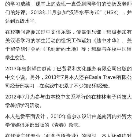
的学习成绩，课堂上的表现一直受到同学们的赞扬及老师
们的好评。2013年11月参加“汉语水平考试”（HSK），并
达到五级水平。
在校期间曾参加过中文俱乐部，传媒俱乐部；积极参加有
关汉语学习的学生活动的组织工作诸如《越中才华》、关
于留学研讨会的《飞到新的土地》等；积极与在校中国留
学生交流。
2013年曾翻译由越南丁巳贸易和文化服务有限公司出版的
中文小说。另外，2013年7月本人还在Easia Travel有限公
司经营部实习，在实践中积累了不少知识和经验。
2012年7月为参与由本校中文系举行的在桂林电子科技大
学暑期学习活动。
本人热爱平面设计，2010年曾参加设计由越南河内外贸大
学传媒俱乐部出版的《青春》杂志。
在修读主修专业（商务汉语专业）的同时，本人还修读对