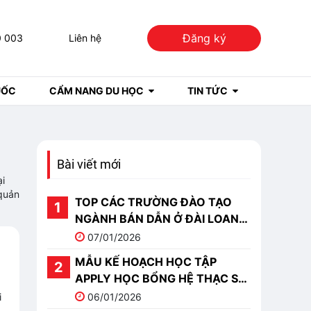
Đăng ký
0 003
Liên hệ
UỐC
CẨM NANG DU HỌC
TIN TỨC
Bài viết mới
ại
 quản
TOP CÁC TRƯỜNG ĐÀO TẠO
NGÀNH BÁN DẪN Ở ĐÀI LOAN
TỐT NHẤT 2026
07/01/2026
MẪU KẾ HOẠCH HỌC TẬP
APPLY HỌC BỔNG HỆ THẠC SĨ
DU HỌC TRUNG QUỐC
i
06/01/2026