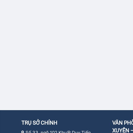
TRỤ SỞ CHÍNH
VĂN PHÒ
XUYÊN –
Số 33, ngõ 102 Khuất Duy Tiến,