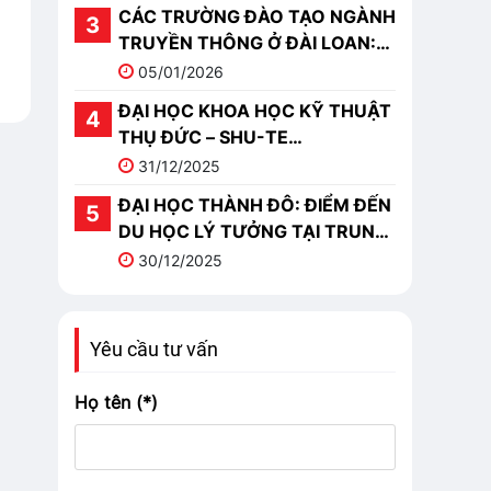
CÁC TRƯỜNG ĐÀO TẠO NGÀNH
TRUYỀN THÔNG Ở ĐÀI LOAN:
TOP 10 TRƯỜNG NỔI BẬT
05/01/2026
ĐẠI HỌC KHOA HỌC KỸ THUẬT
THỤ ĐỨC – SHU-TE
UNIVERSITY (樹德科技大學)
31/12/2025
ĐẠI HỌC THÀNH ĐÔ: ĐIỂM ĐẾN
DU HỌC LÝ TƯỞNG TẠI TRUNG
QUỐC
30/12/2025
Yêu cầu tư vấn
Họ tên (*)