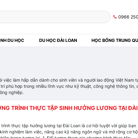
0966 25
NH DU HỌC
DU HỌC ĐÀI LOAN
HỌC BỔNG TRUNG Q
ội việc làm hấp dẫn dành cho sinh viên và người lao động Việt Nam t
ị trí phù hợp trong nhiều lĩnh vực như kỹ thuật, công nghệ thông tin,
 công nghiệp.
NG TRÌNH THỰC TẬP SINH HƯỞNG LƯƠNG TẠI ĐÀI
trình thực tập hưởng lương tại Đài Loan là cơ hội tuyệt vời giúp bạn
y kinh nghiệm làm việc, nâng cao kỹ năng ngôn ngữ và mở rộng cơ hộ
hiệp trong tương lai. 1. Đối tượng tham gia chương trình thực tập