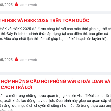
08/2025
adminweb
THI HSK VÀ HSKK 2025 TRÊN TOÀN QUỐC
i HSK và HSKK 2025 đã được công bố với các mốc thời gian cụ thể c
thi. Đây là lịch thi chính thức áp dụng tại các điểm thi, bao gồm cả
m. Việc cập nhật lịch thi sớm sẽ giúp bạn có kế hoạch ôn luyện hiệu
 …
05/2025
adminweb
 HỢP NHỮNG CÂU HỎI PHỎNG VẤN ĐI ĐÀI LOAN VÀ
 CÁCH TRẢ LỜI
ấn là một trong những bước quan trọng khi xin visa đi Đài Loan, dù l
ọc, xuất khẩu lao động hay du lịch. Quá trình này giúp cơ quan cấp v
á năng lực, mục đích chuyến đi cũng như mức độ trung thực của ứn
 vậy, việc …