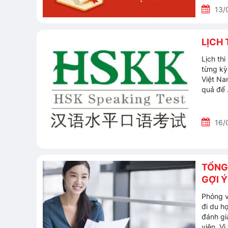
13/
LỊCH 
Lịch th
từng kỳ 
Việt Na
quả để
16/
TỔNG
GỢI Ý
Phỏng v
đi du h
đánh gi
viên. Vì