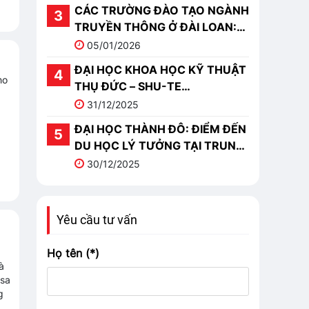
CÁC TRƯỜNG ĐÀO TẠO NGÀNH
TRUYỀN THÔNG Ở ĐÀI LOAN:
TOP 10 TRƯỜNG NỔI BẬT
05/01/2026
ĐẠI HỌC KHOA HỌC KỸ THUẬT
ho
THỤ ĐỨC – SHU-TE
UNIVERSITY (樹德科技大學)
31/12/2025
ĐẠI HỌC THÀNH ĐÔ: ĐIỂM ĐẾN
DU HỌC LÝ TƯỞNG TẠI TRUNG
QUỐC
30/12/2025
Yêu cầu tư vấn
Họ tên (*)
à
isa
g