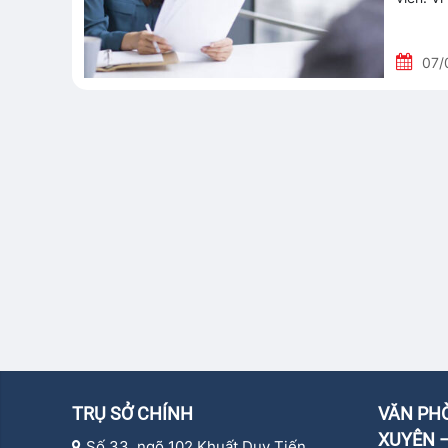
07/
TRỤ SỞ CHÍNH
VĂN PHÒ
XUYÊN –
Số 33, ngõ 102 Khuất Duy Tiến,