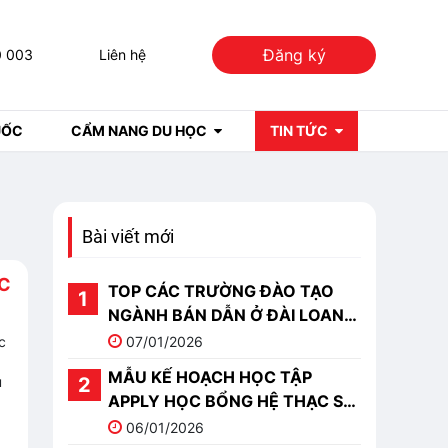
Đăng ký
0 003
Liên hệ
UỐC
CẨM NANG DU HỌC
TIN TỨC
Bài viết mới
C
TOP CÁC TRƯỜNG ĐÀO TẠO
NGÀNH BÁN DẪN Ở ĐÀI LOAN
TỐT NHẤT 2026
c
07/01/2026
MẪU KẾ HOẠCH HỌC TẬP
u
APPLY HỌC BỔNG HỆ THẠC SĨ
DU HỌC TRUNG QUỐC
06/01/2026