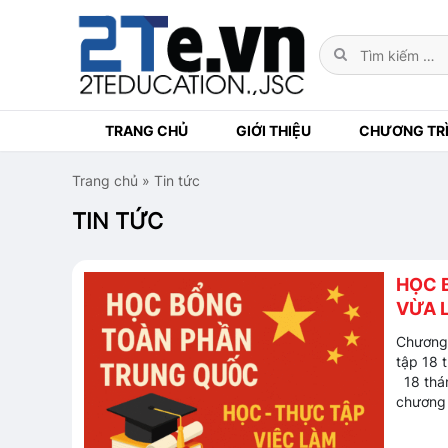
TRANG CHỦ
GIỚI THIỆU
CHƯƠNG TRÌ
Trang chủ
»
Tin tức
TIN TỨC
HỌC 
VỪA L
Chương 
tập 18 
18 thán
chương 