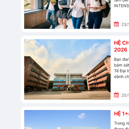
INTENSE
23/
HỆ C
2026
Bạn đan
bám sát
Tế Đại 
dành ch
25/
HỆ 1+
Trong n
đang đư