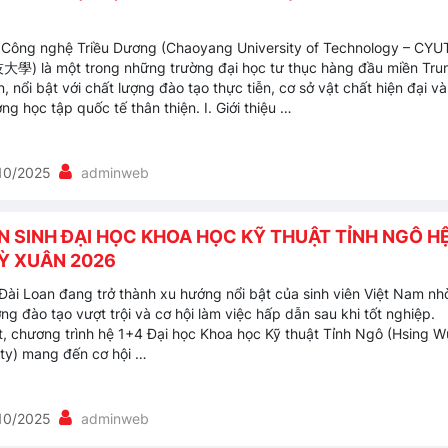
 Công nghệ Triều Dương (Chaoyang University of Technology – CYU
 là một trong những trường đại học tư thục hàng đầu miền Tru
, nổi bật với chất lượng đào tạo thực tiễn, cơ sở vật chất hiện đại và
ng học tập quốc tế thân thiện. I. Giới thiệu …
10/2025
adminweb
N SINH ĐẠI HỌC KHOA HỌC KỸ THUẬT TỈNH NGÔ H
KỲ XUÂN 2026
Đài Loan đang trở thành xu hướng nổi bật của sinh viên Việt Nam nh
ng đào tạo vượt trội và cơ hội làm việc hấp dẫn sau khi tốt nghiệp.
t, chương trình hệ 1+4 Đại học Khoa học Kỹ thuật Tỉnh Ngô (Hsing W
ity) mang đến cơ hội …
10/2025
adminweb