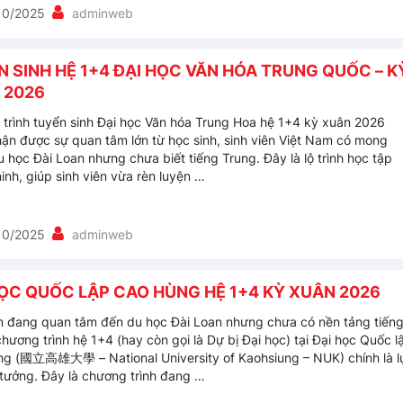
10/2025
adminweb
 SINH HỆ 1+4 ĐẠI HỌC VĂN HÓA TRUNG QUỐC – K
 2026
trình tuyển sinh Đại học Văn hóa Trung Hoa hệ 1+4 kỳ xuân 2026
ận được sự quan tâm lớn từ học sinh, sinh viên Việt Nam có mong
 học Đài Loan nhưng chưa biết tiếng Trung. Đây là lộ trình học tập
inh, giúp sinh viên vừa rèn luyện …
10/2025
adminweb
HỌC QUỐC LẬP CAO HÙNG HỆ 1+4 KỲ XUÂN 2026
 đang quan tâm đến du học Đài Loan nhưng chưa có nền tảng tiến
chương trình hệ 1+4 (hay còn gọi là Dự bị Đại học) tại Đại học Quốc l
g (國立高雄大學 – National University of Kaohsiung – NUK) chính là l
 tưởng. Đây là chương trình đang …