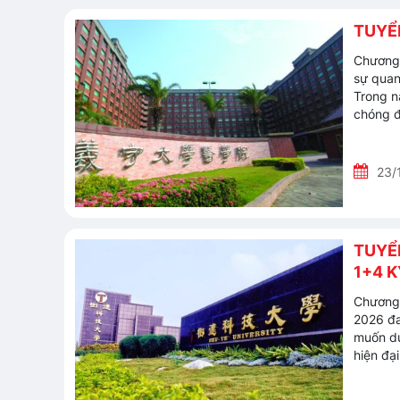
TUYỂN
Chương 
sự quan
Trong n
chóng đ
23/
TUYỂ
1+4 
Chương 
2026 đa
muốn du
hiện đại