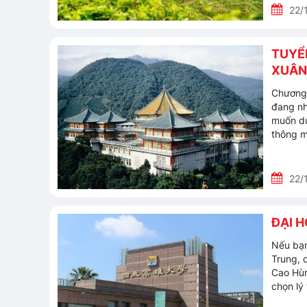
22/
TUYỂN
XUÂN
Chương 
đang nh
muốn du
thông m
22/
ĐẠI 
Nếu bạn
Trung, 
Cao Hùn
chọn lý