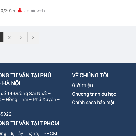
10/2025
adminweb
2
3
NG TƯ VẤN TẠI PHÚ
VỀ CHÚNG TÔI
 HÀ NỘI
Giới thiệu
ự số 14 Đường Sài Nhất –
Chương trình du học
 – Hồng Thái – Phú Xuyên –
Chính sách bảo mật
65922
ÒNG TƯ VẤN TẠI TPHCM
ờng T6, Tây Thạnh, TPHCM