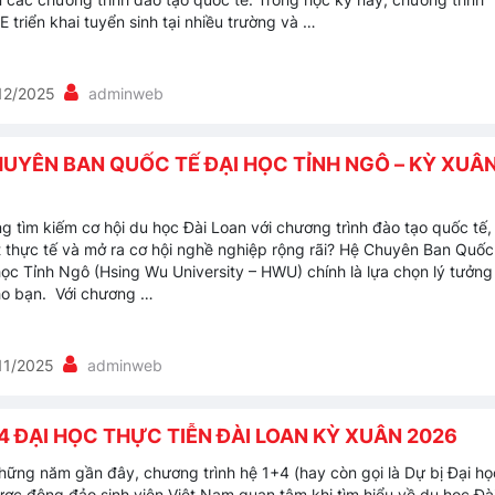
 triển khai tuyển sinh tại nhiều trường và …
12/2025
adminweb
HUYÊN BAN QUỐC TẾ ĐẠI HỌC TỈNH NGÔ – KỲ XUÂ
g tìm kiếm cơ hội du học Đài Loan với chương trình đào tạo quốc tế,
 thực tế và mở ra cơ hội nghề nghiệp rộng rãi? Hệ Chuyên Ban Quốc
học Tỉnh Ngô (Hsing Wu University – HWU) chính là lựa chọn lý tưởng
o bạn. Với chương …
11/2025
adminweb
4 ĐẠI HỌC THỰC TIỄN ĐÀI LOAN KỲ XUÂN 2026
hững năm gần đây, chương trình hệ 1+4 (hay còn gọi là Dự bị Đại họ
ợc đông đảo sinh viên Việt Nam quan tâm khi tìm hiểu về du học Đà