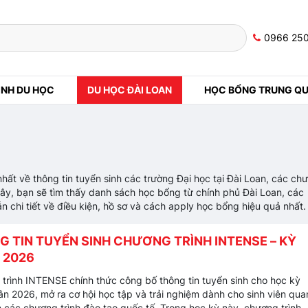
0966 25
NH DU HỌC
DU HỌC ĐÀI LOAN
HỌC BỔNG TRUNG Q
hất về thông tin tuyển sinh các trường Đại học tại Đài Loan, các ch
đây, bạn sẽ tìm thấy danh sách học bổng từ chính phủ Đài Loan, các
n chi tiết về điều kiện, hồ sơ và cách apply học bổng hiệu quả nhất.
G TIN TUYỂN SINH CHƯƠNG TRÌNH INTENSE – KỲ
 2026
trình INTENSE chính thức công bố thông tin tuyển sinh cho học kỳ
n 2026, mở ra cơ hội học tập và trải nghiệm dành cho sinh viên qua
 các chương trình đào tạo quốc tế. Trong học kỳ này, chương trình