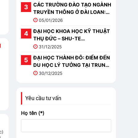
CÁC TRƯỜNG ĐÀO TẠO NGÀNH
TRUYỀN THÔNG Ở ĐÀI LOAN:
TOP 10 TRƯỜNG NỔI BẬT
05/01/2026
ĐẠI HỌC KHOA HỌC KỸ THUẬT
THỤ ĐỨC – SHU-TE
N
UNIVERSITY (樹德科技大學)
31/12/2025
ĐẠI HỌC THÀNH ĐÔ: ĐIỂM ĐẾN
DU HỌC LÝ TƯỞNG TẠI TRUNG
QUỐC
30/12/2025
Yêu cầu tư vấn
Họ tên (*)
c)
i