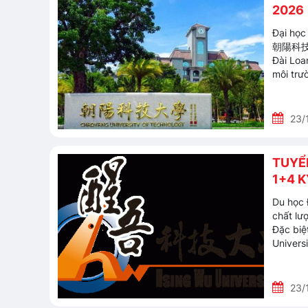
2026
Đại học
朝陽科技大學)
Đài Loan
môi trườ
23/
TUYỂ
1+4 
Du học 
chất lượ
Đặc biệ
Univers
23/