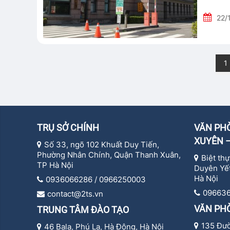
22/
1
TRỤ SỞ CHÍNH
VĂN PHÒ
XUYÊN –
Số 33, ngõ 102 Khuất Duy Tiến,
Phường Nhân Chính, Quận Thanh Xuân,
Biệt th
TP Hà Nội
Duyên Yết
Hà Nội
0936066286 / 0966250003
09663
contact@2ts.vn
VĂN PH
TRUNG TÂM ĐÀO TẠO
135 Đư
46 Bala, Phú La, Hà Đông, Hà Nội