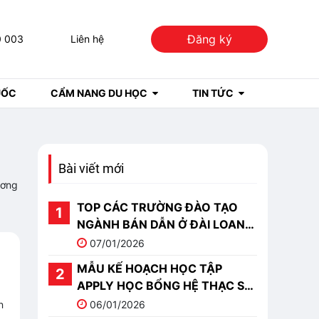
Đăng ký
0 003
Liên hệ
UỐC
CẨM NANG DU HỌC
TIN TỨC
Bài viết mới
ương
TOP CÁC TRƯỜNG ĐÀO TẠO
NGÀNH BÁN DẪN Ở ĐÀI LOAN
TỐT NHẤT 2026
07/01/2026
MẪU KẾ HOẠCH HỌC TẬP
APPLY HỌC BỔNG HỆ THẠC SĨ
DU HỌC TRUNG QUỐC
n
06/01/2026