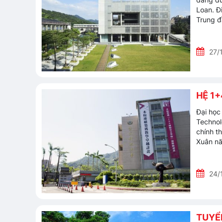
Loan. Đ
Trung đ
27/
HỆ 1+
Đại học
Technol
chính t
Xuân nă
24/
TUYỂ