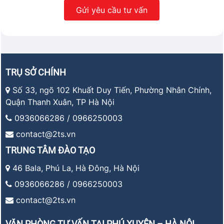
TRỤ SỞ CHÍNH
Số 33, ngõ 102 Khuất Duy Tiến, Phường Nhân Chính,
Quận Thanh Xuân, TP Hà Nội
0936066286 / 0966250003
contact@2ts.vn
TRUNG TÂM ĐÀO TẠO
46 Bala, Phú La, Hà Đông, Hà Nội
0936066286 / 0966250003
contact@2ts.vn
VĂN PHÒNG TƯ VẤN TẠI PHÚ XUYÊN – HÀ NỘI