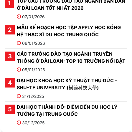
TOP CÁC TRƯỜNG ĐÀO TẠO NGÀNH BÁN DẪN
Ở ĐÀI LOAN TỐT NHẤT 2026
07/01/2026
MẪU KẾ HOẠCH HỌC TẬP APPLY HỌC BỔNG
HỆ THẠC SĨ DU HỌC TRUNG QUỐC
06/01/2026
CÁC TRƯỜNG ĐÀO TẠO NGÀNH TRUYỀN
THÔNG Ở ĐÀI LOAN: TOP 10 TRƯỜNG NỔI BẬT
05/01/2026
ĐẠI HỌC KHOA HỌC KỸ THUẬT THỤ ĐỨC –
SHU-TE UNIVERSITY (樹德科技大學)
31/12/2025
ĐẠI HỌC THÀNH ĐÔ: ĐIỂM ĐẾN DU HỌC LÝ
TƯỞNG TẠI TRUNG QUỐC
30/12/2025