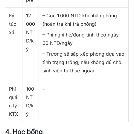
Ký
12.
– Cọc 1.000 NTD khi nhận phòng
túc
000
(hoàn trả khi trả phòng)
xá
NT
– Phí nghỉ hè/đông tính theo ngày,
D/k
60 NTD/ngày
ỳ
– Trường sẽ sắp xếp phòng dựa vào
tình trạng trống; nếu không đủ chỗ,
sinh viên tự thuê ngoài
Phí
100
–
quả
NT
n lý
D/k
KTX
ỳ
4. Học bổng