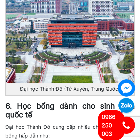
Đại học Thành Đô (Tứ Xuyên, Trung Quốc)
6. Học bổng dành cho sinh viên
quốc tế
0966
250
Đại học Thành Đô cung cấp nhiều chương trình học
003
bổng hấp dẫn như: