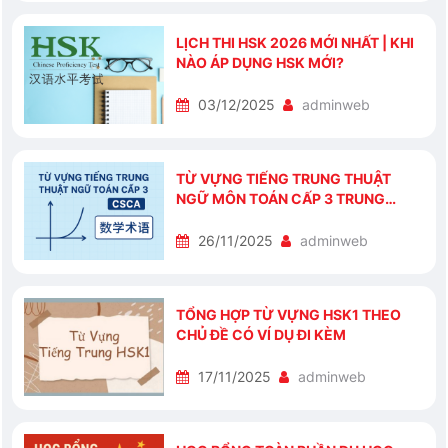
LỊCH THI HSK 2026 MỚI NHẤT | KHI
NÀO ÁP DỤNG HSK MỚI?
03/12/2025
adminweb
TỪ VỰNG TIẾNG TRUNG THUẬT
NGỮ MÔN TOÁN CẤP 3 TRUNG
QUỐC THI CSCA
26/11/2025
adminweb
TỔNG HỢP TỪ VỰNG HSK1 THEO
CHỦ ĐỀ CÓ VÍ DỤ ĐI KÈM
17/11/2025
adminweb