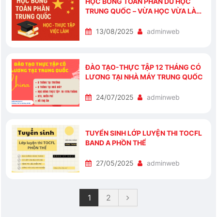
HỌC BỔNG TOÀN PHẦN DU HỌC
TRUNG QUỐC – VỪA HỌC VỪA LÀM,
CÓ VIỆC LÀM SAU KHI TỐT NGHIỆP
13/08/2025
adminweb
ĐÀO TẠO-THỰC TẬP 12 THÁNG CÓ
LƯƠNG TẠI NHÀ MÁY TRUNG QUỐC
24/07/2025
adminweb
TUYỂN SINH LỚP LUYỆN THI TOCFL
BAND A PHỒN THỂ
27/05/2025
adminweb
1
2