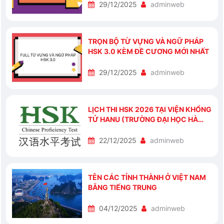
29/12/2025
adminweb
TRỌN BỘ TỪ VỰNG VÀ NGỮ PHÁP
HSK 3.0 KÈM ĐỀ CƯƠNG MỚI NHẤT
29/12/2025
adminweb
LỊCH THI HSK 2026 TẠI VIỆN KHỔNG
TỬ HANU (TRƯỜNG ĐẠI HỌC HÀ
NỘI)
22/12/2025
adminweb
TÊN CÁC TỈNH THÀNH Ở VIỆT NAM
BẰNG TIẾNG TRUNG
04/12/2025
adminweb