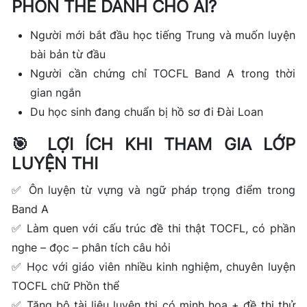
PHỒN THỂ DÀNH CHO AI?
Người mới bắt đầu học tiếng Trung và muốn luyện
bài bản từ đầu
Người cần chứng chỉ TOCFL Band A trong thời
gian ngắn
Du học sinh đang chuẩn bị hồ sơ đi Đài Loan
🎯 LỢI ÍCH KHI THAM GIA LỚP
LUYỆN THI
✅ Ôn luyện từ vựng và ngữ pháp trọng điểm trong
Band A
✅ Làm quen với cấu trúc đề thi thật TOCFL, có phần
nghe – đọc – phân tích câu hỏi
✅ Học với giáo viên nhiều kinh nghiệm, chuyên luyện
TOCFL chữ Phồn thể
✅ Tặng bộ tài liệu luyện thi có minh họa + đề thi thử