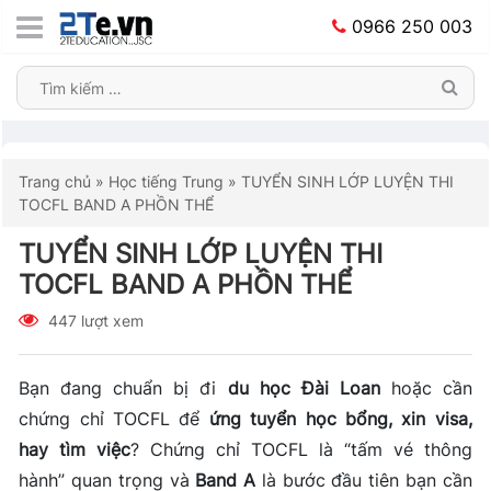
0966 250 003
Trang chủ
»
Học tiếng Trung
»
TUYỂN SINH LỚP LUYỆN THI
TOCFL BAND A PHỒN THỂ
TUYỂN SINH LỚP LUYỆN THI
TOCFL BAND A PHỒN THỂ
447 lượt xem
Bạn đang chuẩn bị đi
du học Đài Loan
hoặc cần
chứng chỉ TOCFL để
ứng tuyển học bổng, xin visa,
hay tìm việc
? Chứng chỉ TOCFL là “tấm vé thông
hành” quan trọng và
Band A
là bước đầu tiên bạn cần