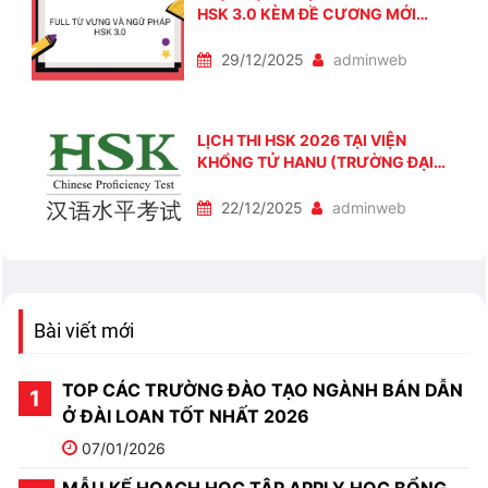
HSK 3.0 KÈM ĐỀ CƯƠNG MỚI
NHẤT
29/12/2025
adminweb
LỊCH THI HSK 2026 TẠI VIỆN
KHỔNG TỬ HANU (TRƯỜNG ĐẠI
HỌC HÀ NỘI)
22/12/2025
adminweb
Bài viết mới
TOP CÁC TRƯỜNG ĐÀO TẠO NGÀNH BÁN DẪN
Ở ĐÀI LOAN TỐT NHẤT 2026
07/01/2026
MẪU KẾ HOẠCH HỌC TẬP APPLY HỌC BỔNG