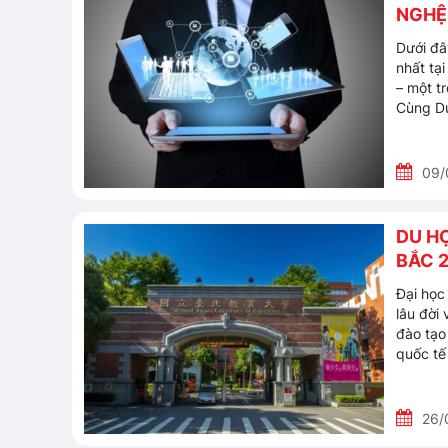
NGHỆ 
Dưới đâ
nhất tạ
– một t
Cùng Du
09/
DU H
BẮC 
Đại học
lâu đời 
đào tạo
quốc tế
26/