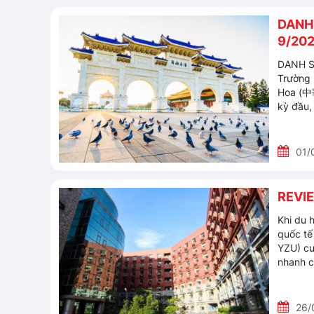
DANH
9/20
DANH S
Trường 
Hoa (中
kỳ đầu,
01/
REVIE
Khi du 
quốc tế 
YZU) cun
nhanh 
26/