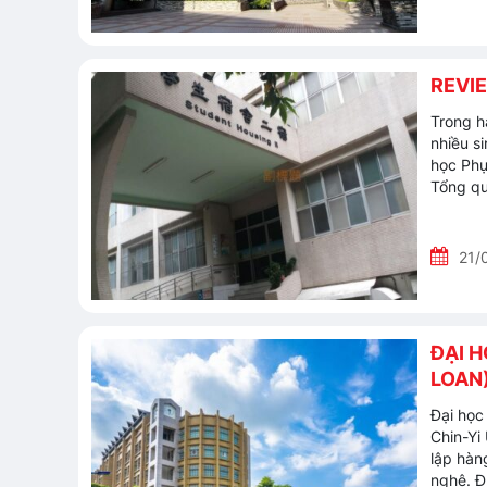
REVIE
Trong h
nhiều s
học Phụ
Tổng q
21/
ĐẠI 
LOAN
Đại họ
Chin-Yi
lập hàn
nghệ. Đ