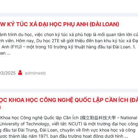
W KÝ TÚC XÁ ĐẠI HỌC PHỤ ANH (ĐÀI LOAN)
ành trình du học, việc chọn ký túc xá phù hợp là mối quan tâm lớn c
inh viên. Hôm nay, Du học 2TE sẽ giới thiệu đến bạn khu ký túc xá Đạ
 Anh (FYU) – một trong 10 trường kỹ thuật hàng đầu tại Đài Loan. 1.
uan …
03/2025
adminweb
HỌC KHOA HỌC CÔNG NGHỆ QUỐC LẬP CẦN ÍCH (ĐÀ
)
c Khoa học Công nghệ Quốc lập Cần Ích (國立勤益科技大學 – National
 University of Technology, viết tắt: NCUT) là một trường đại học công
g đầu tại Đài Trung, Đài Loan, chuyên về lĩnh vực khoa học và công
ược thành lập năm 1971, ban đầu trường hoạt động dưới hình …