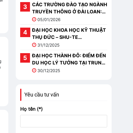
CÁC TRƯỜNG ĐÀO TẠO NGÀNH
TRUYỀN THÔNG Ở ĐÀI LOAN:
TOP 10 TRƯỜNG NỔI BẬT
05/01/2026
ĐẠI HỌC KHOA HỌC KỸ THUẬT
THỤ ĐỨC – SHU-TE
UNIVERSITY (樹德科技大學)
31/12/2025
ĐẠI HỌC THÀNH ĐÔ: ĐIỂM ĐẾN
g
DU HỌC LÝ TƯỞNG TẠI TRUNG
m
QUỐC
30/12/2025
Yêu cầu tư vấn
Họ tên (*)