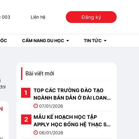
Đăng ký
0 003
Liên hệ
UỐC
CẨM NANG DU HỌC
TIN TỨC
Bài viết mới
i
đời
TOP CÁC TRƯỜNG ĐÀO TẠO
NGÀNH BÁN DẪN Ở ĐÀI LOAN
TỐT NHẤT 2026
07/01/2026
N
MẪU KẾ HOẠCH HỌC TẬP
APPLY HỌC BỔNG HỆ THẠC SĨ
DU HỌC TRUNG QUỐC
06/01/2026
ài