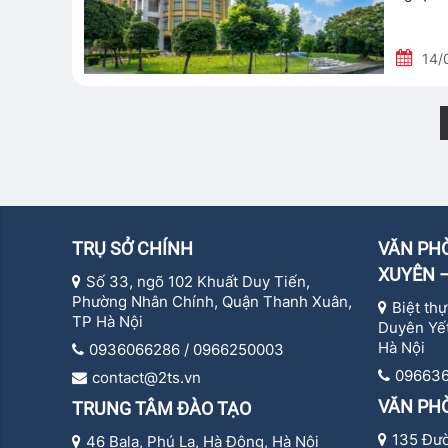
14/
TRỤ SỞ CHÍNH
VĂN PHÒ
XUYÊN –
Số 33, ngõ 102 Khuất Duy Tiến,
Phường Nhân Chính, Quận Thanh Xuân,
Biệt th
TP Hà Nội
Duyên Yết
Hà Nội
0936066286 / 0966250003
09663
contact@2ts.vn
VĂN PH
TRUNG TÂM ĐÀO TẠO
135 Đư
46 Bala, Phú La, Hà Đông, Hà Nội