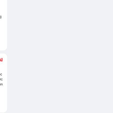
M)
I
ọc
ực
ên