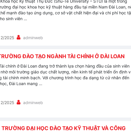
 Khoa học Kỹ thuật Thụ Đức (Shu-Te University – STU) là một trong
rường đại học khoa học kỹ thuật hàng đầu tại miền Nam Đài Loan, n
 thế mạnh đào tạo ứng dụng, cơ sở vật chất hiện đại và chi phí học t
cho sinh viên …
12/2025
adminweb
TRƯỜNG ĐÀO TẠO NGÀNH TÀI CHÍNH Ở ĐÀI LOAN
ài chính ở Đài Loan đang trở thành lựa chọn hàng đầu của sinh viên
 nhờ môi trường giáo dục chất lượng, nền kinh tế phát triển ổn định 
g tài chính minh bạch. Với chương trình học đa dạng từ cử nhân đến
 học, Đài Loan mang …
12/2025
adminweb
5 TRƯỜNG ĐẠI HỌC ĐÀO TẠO KỸ THUẬT VÀ CÔNG