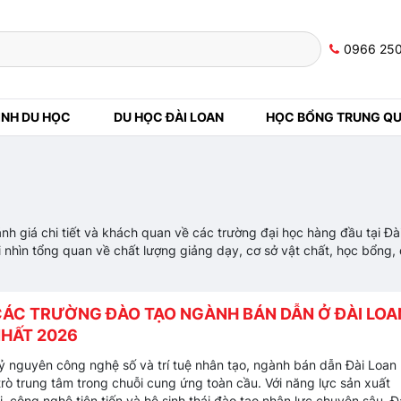
0966 25
NH DU HỌC
DU HỌC ĐÀI LOAN
HỌC BỔNG TRUNG Q
 giá chi tiết và khách quan về các trường đại học hàng đầu tại Đà
i nhìn tổng quan về chất lượng giảng dạy, cơ sở vật chất, học bổng, 
CÁC TRƯỜNG ĐÀO TẠO NGÀNH BÁN DẪN Ở ĐÀI LOA
NHẤT 2026
ỷ nguyên công nghệ số và trí tuệ nhân tạo, ngành bán dẫn Đài Loan
 trò trung tâm trong chuỗi cung ứng toàn cầu. Với năng lực sản xuất
i, công nghệ tiên tiến và hệ sinh thái đào tạo nhân lực chuyên sâu, Đ