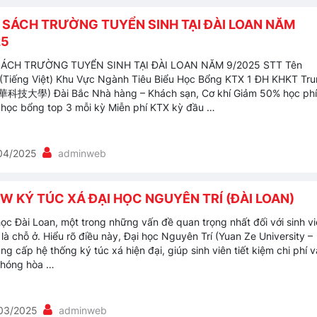
 SÁCH TRƯỜNG TUYỂN SINH TẠI ĐÀI LOAN NĂM
25
ÁCH TRƯỜNG TUYỂN SINH TẠI ĐÀI LOAN NĂM 9/2025 STT Tên
(Tiếng Việt) Khu Vực Ngành Tiêu Biểu Học Bổng KTX 1 ĐH KHKT Tr
華科技大學) Đài Bắc Nhà hàng – Khách sạn, Cơ khí Giảm 50% học phí
 học bổng top 3 mỗi kỳ Miễn phí KTX kỳ đầu …
04/2025
adminweb
W KÝ TÚC XÁ ĐẠI HỌC NGUYÊN TRÍ (ĐÀI LOAN)
học Đài Loan, một trong những vấn đề quan trọng nhất đối với sinh v
là chỗ ở. Hiểu rõ điều này, Đại học Nguyên Trí (Yuan Ze University –
g cấp hệ thống ký túc xá hiện đại, giúp sinh viên tiết kiệm chi phí v
chóng hòa …
03/2025
adminweb