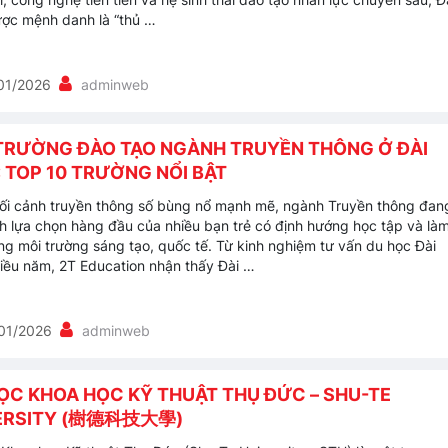
ợc mệnh danh là “thủ …
01/2026
adminweb
TRƯỜNG ĐÀO TẠO NGÀNH TRUYỀN THÔNG Ở ĐÀI
 TOP 10 TRƯỜNG NỔI BẬT
ối cảnh truyền thông số bùng nổ mạnh mẽ, ngành Truyền thông đan
nh lựa chọn hàng đầu của nhiều bạn trẻ có định hướng học tập và là
ong môi trường sáng tạo, quốc tế. Từ kinh nghiệm tư vấn du học Đài
iều năm, 2T Education nhận thấy Đài …
01/2026
adminweb
HỌC KHOA HỌC KỸ THUẬT THỤ ĐỨC – SHU-TE
ERSITY (樹德科技大學)