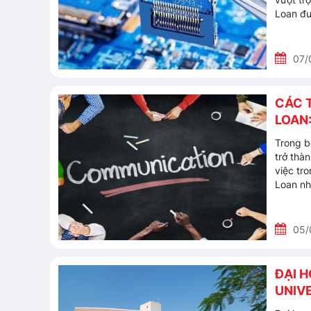
Loan đư
07/
CÁC 
LOAN:
Trong b
trở thà
việc tr
Loan nh
05/
ĐẠI 
UNIV