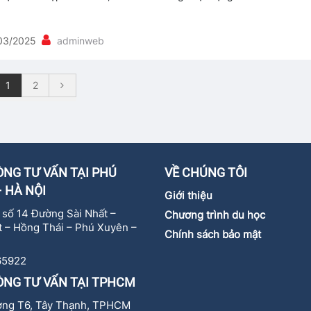
03/2025
adminweb
1
2
NG TƯ VẤN TẠI PHÚ
VỀ CHÚNG TÔI
 HÀ NỘI
Giới thiệu
ự số 14 Đường Sài Nhất –
Chương trình du học
 – Hồng Thái – Phú Xuyên –
Chính sách bảo mật
65922
ÒNG TƯ VẤN TẠI TPHCM
ờng T6, Tây Thạnh, TPHCM