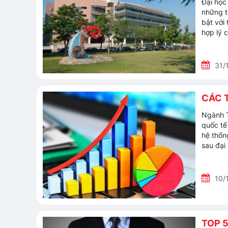
Đại học
những t
bật với
hợp lý 
31/
CÁC 
Ngành T
quốc tế
hệ thốn
sau đại
10/
TOP 