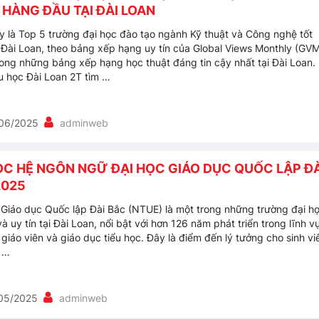
HÀNG ĐẦU TẠI ĐÀI LOAN
y là Top 5 trường đại học đào tạo ngành Kỹ thuật và Công nghệ tốt
i Đài Loan, theo bảng xếp hạng uy tín của Global Views Monthly (GV
rong những bảng xếp hạng học thuật đáng tin cậy nhất tại Đài Loan.
 học Đài Loan 2T tìm …
06/2025
adminweb
ỌC HỆ NGÔN NGỮ ĐẠI HỌC GIÁO DỤC QUỐC LẬP ĐÀ
2025
 Giáo dục Quốc lập Đài Bắc (NTUE) là một trong những trường đại h
và uy tín tại Đài Loan, nổi bật với hơn 126 năm phát triển trong lĩnh v
 giáo viên và giáo dục tiểu học. Đây là điểm đến lý tưởng cho sinh vi
 …
05/2025
adminweb