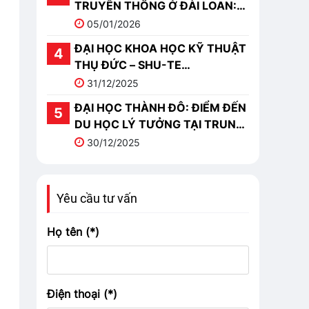
TRUYỀN THÔNG Ở ĐÀI LOAN:
TOP 10 TRƯỜNG NỔI BẬT
05/01/2026
ĐẠI HỌC KHOA HỌC KỸ THUẬT
THỤ ĐỨC – SHU-TE
UNIVERSITY (樹德科技大學)
31/12/2025
ĐẠI HỌC THÀNH ĐÔ: ĐIỂM ĐẾN
DU HỌC LÝ TƯỞNG TẠI TRUNG
QUỐC
30/12/2025
Yêu cầu tư vấn
Họ tên (*)
Điện thoại (*)