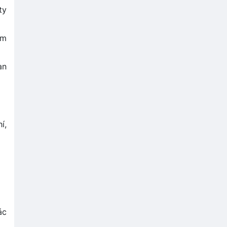
ty
am
an
í,
ác