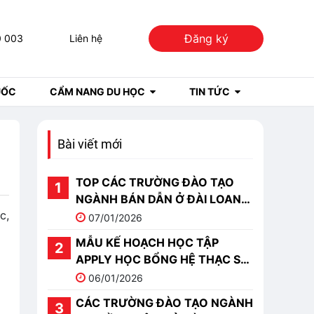
Đăng ký
0 003
Liên hệ
UỐC
CẨM NANG DU HỌC
TIN TỨC
Bài viết mới
TOP CÁC TRƯỜNG ĐÀO TẠO
NGÀNH BÁN DẪN Ở ĐÀI LOAN
c,
TỐT NHẤT 2026
07/01/2026
MẪU KẾ HOẠCH HỌC TẬP
APPLY HỌC BỔNG HỆ THẠC SĨ
DU HỌC TRUNG QUỐC
06/01/2026
CÁC TRƯỜNG ĐÀO TẠO NGÀNH