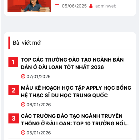
05/06/2025
adminweb
Bài viết mới
TOP CÁC TRƯỜNG ĐÀO TẠO NGÀNH BÁN
DẪN Ở ĐÀI LOAN TỐT NHẤT 2026
07/01/2026
MẪU KẾ HOẠCH HỌC TẬP APPLY HỌC BỔNG
HỆ THẠC SĨ DU HỌC TRUNG QUỐC
06/01/2026
CÁC TRƯỜNG ĐÀO TẠO NGÀNH TRUYỀN
THÔNG Ở ĐÀI LOAN: TOP 10 TRƯỜNG NỔI
BẬT
05/01/2026