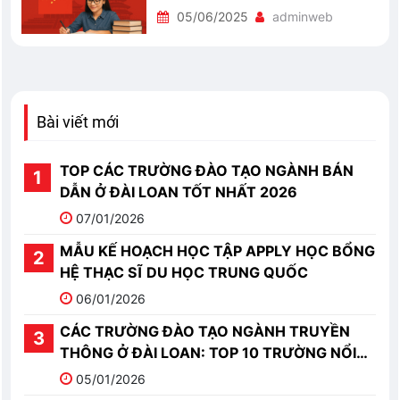
05/06/2025
adminweb
Bài viết mới
TOP CÁC TRƯỜNG ĐÀO TẠO NGÀNH BÁN
DẪN Ở ĐÀI LOAN TỐT NHẤT 2026
07/01/2026
MẪU KẾ HOẠCH HỌC TẬP APPLY HỌC BỔNG
HỆ THẠC SĨ DU HỌC TRUNG QUỐC
06/01/2026
CÁC TRƯỜNG ĐÀO TẠO NGÀNH TRUYỀN
THÔNG Ở ĐÀI LOAN: TOP 10 TRƯỜNG NỔI
BẬT
05/01/2026