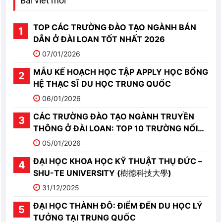
Bài viết mới
TOP CÁC TRƯỜNG ĐÀO TẠO NGÀNH BÁN
DẪN Ở ĐÀI LOAN TỐT NHẤT 2026
07/01/2026
MẪU KẾ HOẠCH HỌC TẬP APPLY HỌC BỔNG
HỆ THẠC SĨ DU HỌC TRUNG QUỐC
06/01/2026
CÁC TRƯỜNG ĐÀO TẠO NGÀNH TRUYỀN
THÔNG Ở ĐÀI LOAN: TOP 10 TRƯỜNG NỔI
BẬT
05/01/2026
ĐẠI HỌC KHOA HỌC KỸ THUẬT THỤ ĐỨC –
SHU-TE UNIVERSITY (樹德科技大學)
31/12/2025
ĐẠI HỌC THÀNH ĐÔ: ĐIỂM ĐẾN DU HỌC LÝ
TƯỞNG TẠI TRUNG QUỐC