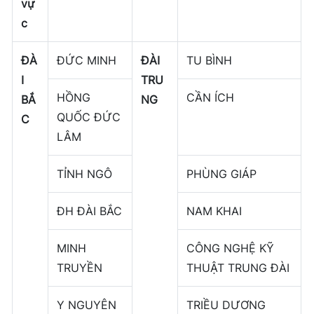
vự
c
ĐÀ
ĐỨC MINH
ĐÀI
TU BÌNH
I
TRU
HỒNG
CẦN ÍCH
BẮ
NG
QUỐC ĐỨC
C
LÂM
TỈNH NGÔ
PHÙNG GIÁP
ĐH ĐÀI BẮC
NAM KHAI
MINH
CÔNG NGHỆ KỸ
TRUYỀN
THUẬT TRUNG ĐÀI
Y NGUYÊN
TRIỀU DƯƠNG