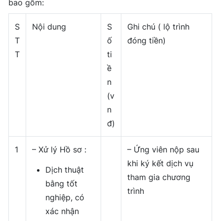
bao gồm:
S
Nội dung
S
Ghi chú ( lộ trình
T
ố
đóng tiền)
T
ti
ề
n
(v
n
đ)
1
– Xử lý Hồ sơ :
– Ứng viên nộp sau
khi ký kết dịch vụ
Dịch thuật
tham gia chương
bằng tốt
trình
nghiệp, có
xác nhận