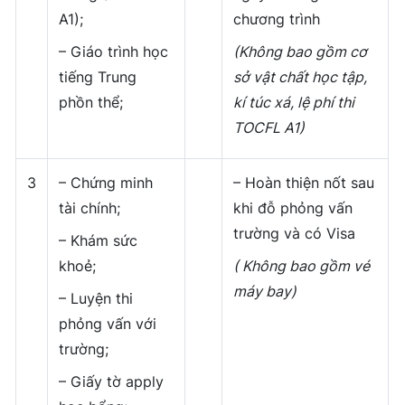
A1);
chương trình
– Giáo trình học
(Không bao gồm cơ
tiếng Trung
sở vật chất học tập,
phồn thể;
kí túc xá, lệ phí thi
TOCFL A1)
3
– Chứng minh
– Hoàn thiện nốt sau
tài chính;
khi đỗ phỏng vấn
trường và có Visa
– Khám sức
khoẻ;
( Không bao gồm vé
máy bay)
– Luyện thi
phỏng vấn với
trường;
– Giấy tờ apply