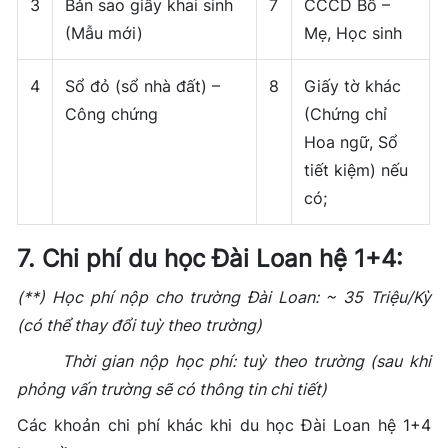
3
Bản sao giấy khai sinh
7
CCCD Bố –
(Mẫu mới)
Mẹ, Học sinh
4
Sổ đỏ (sổ nhà đất) –
8
Giấy tờ khác
Công chứng
(Chứng chỉ
Hoa ngữ, Sổ
tiết kiệm) nếu
có;
7. Chi phí du học Đài Loan hệ 1+4:
(**) Học phí nộp cho trường Đài Loan: ~ 35 Triệu/Kỳ
(có thể thay đổi tuỳ theo trường)
Thời gian nộp học phí: tuỳ theo trường (sau khi
phỏng vấn trường sẽ có thông tin chi tiết)
Các khoản chi phí khác khi du học Đài Loan hệ 1+4