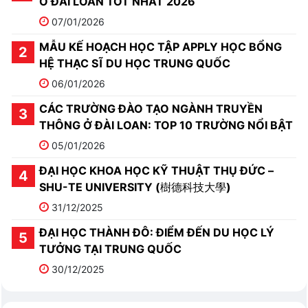
Ở ĐÀI LOAN TỐT NHẤT 2026
07/01/2026
MẪU KẾ HOẠCH HỌC TẬP APPLY HỌC BỔNG
HỆ THẠC SĨ DU HỌC TRUNG QUỐC
06/01/2026
CÁC TRƯỜNG ĐÀO TẠO NGÀNH TRUYỀN
THÔNG Ở ĐÀI LOAN: TOP 10 TRƯỜNG NỔI BẬT
05/01/2026
ĐẠI HỌC KHOA HỌC KỸ THUẬT THỤ ĐỨC –
SHU-TE UNIVERSITY (樹德科技大學)
31/12/2025
ĐẠI HỌC THÀNH ĐÔ: ĐIỂM ĐẾN DU HỌC LÝ
TƯỞNG TẠI TRUNG QUỐC
30/12/2025