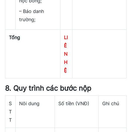
học bổng;
– Báo danh
trường;
Tổng
LI
Ê
N
H
Ệ
8. Quy trình các bước nộp
S
Nôi dung
Số tiền (VNĐ)
Ghi chú
T
T