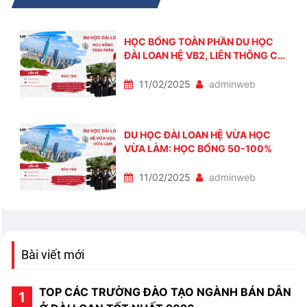
HỌC BỔNG TOÀN PHẦN DU HỌC
ĐÀI LOAN HỆ VB2, LIÊN THÔNG CỬ
NHÂN, THẠC SĨ
11/02/2025
adminweb
DU HỌC ĐÀI LOAN HỆ VỪA HỌC
VỪA LÀM: HỌC BỔNG 50-100%
11/02/2025
adminweb
Bài viết mới
TOP CÁC TRƯỜNG ĐÀO TẠO NGÀNH BÁN DẪN