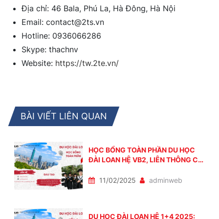
Địa chỉ: 46 Bala, Phú La, Hà Đông, Hà Nội
Email: contact@2ts.vn
Hotline: 0936066286
Skype: thachnv
Website:
https://tw.2te.vn/
BÀI VIẾT LIÊN QUAN
HỌC BỔNG TOÀN PHẦN DU HỌC
ĐÀI LOAN HỆ VB2, LIÊN THÔNG CỬ
NHÂN, THẠC SĨ
11/02/2025
adminweb
DU HỌC ĐÀI LOAN HỆ 1+4 2025: