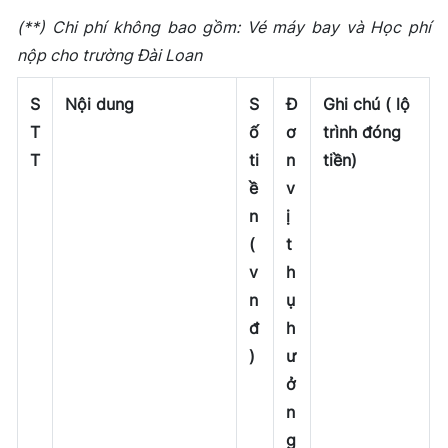
(**) Chi phí không bao gồm: Vé máy bay và Học phí
nộp cho trường Đài Loan
S
Nội dung
S
Đ
Ghi chú ( lộ
T
ố
ơ
trình đóng
T
ti
n
tiền)
ề
v
n
ị
(
t
v
h
n
ụ
đ
h
)
ư
ở
n
g