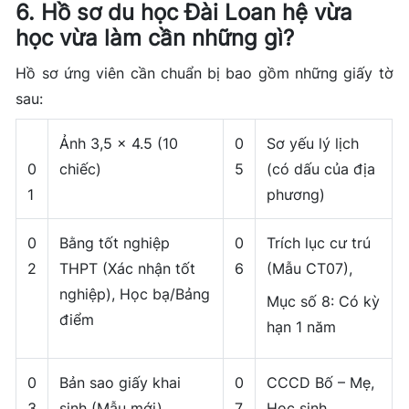
6. Hồ sơ du học Đài Loan hệ vừa
học vừa làm cần những gì?
Hồ sơ ứng viên cần chuẩn bị bao gồm những giấy tờ
sau:
Ảnh 3,5 x 4.5 (10
0
Sơ yếu lý lịch
0
chiếc)
5
(có dấu của địa
1
phương)
0
Bằng tốt nghiệp
0
Trích lục cư trú
2
THPT (Xác nhận tốt
6
(Mẫu CT07),
nghiệp), Học bạ/Bảng
Mục số 8: Có kỳ
điểm
hạn 1 năm
0
Bản sao giấy khai
0
CCCD Bố – Mẹ,
3
sinh (Mẫu mới)
7
Học sinh