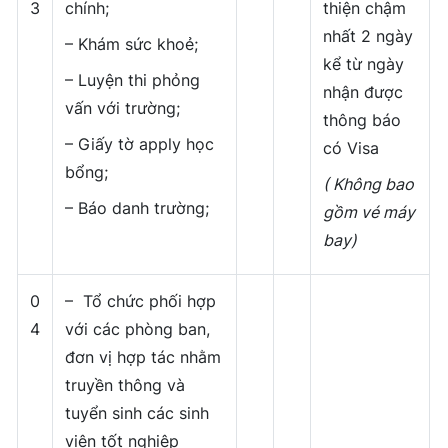
3
chính;
thiện chậm
nhất 2 ngày
– Khám sức khoẻ;
kể từ ngày
– Luyện thi phỏng
nhận được
vấn với trường;
thông báo
– Giấy tờ apply học
có Visa
bổng;
( Không bao
– Báo danh trường;
gồm vé máy
bay)
0
– Tổ chức phối hợp
4
với các phòng ban,
đơn vị hợp tác nhằm
truyền thông và
tuyển sinh các sinh
viên tốt nghiệp