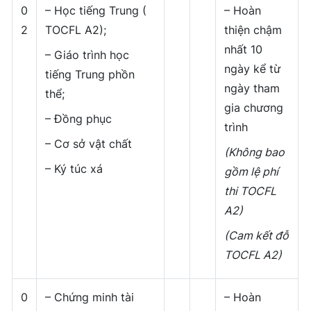
0
– Học tiếng Trung (
– Hoàn
2
TOCFL A2);
thiện chậm
nhất 10
– Giáo trình học
ngày kể từ
tiếng Trung phồn
ngày tham
thể;
gia chương
– Đồng phục
trình
– Cơ sở vật chất
(Không bao
– Ký túc xá
gồm lệ phí
thi TOCFL
A2)
(Cam kết đỗ
TOCFL A2)
0
– Chứng minh tài
– Hoàn