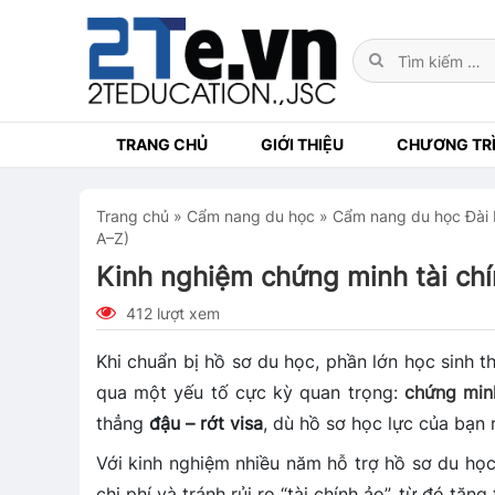
TRANG CHỦ
GIỚI THIỆU
CHƯƠNG TRÌ
Trang chủ
»
Cẩm nang du học
»
Cẩm nang du học Đài
A–Z)
Kinh nghiệm chứng minh tài chín
412 lượt xem
Khi chuẩn bị hồ sơ du học, phần lớn học sinh 
qua một yếu tố cực kỳ quan trọng:
chứng minh
thẳng
đậu – rớt visa
, dù hồ sơ học lực của bạn 
Với kinh nghiệm nhiều năm hỗ trợ hồ sơ du họ
chi phí và tránh rủi ro “tài chính ảo”, từ đó tăng