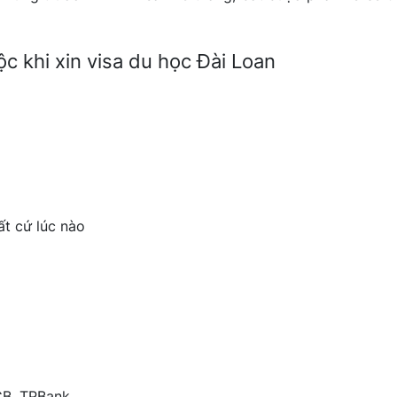
ộc khi xin visa du học Đài Loan
ất cứ lúc nào
CB, TPBank,…