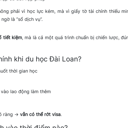
ông phải vì học lực kém, mà vì giấy tờ tài chính thiếu mi
ngờ là “sổ dịch vụ”.
 tiết kiệm
, mà là cả một quá trình chuẩn bị chiến lược, đú
chính khi du học Đài Loan?
uốt thời gian học
 vào lao động làm thêm
rõ ràng →
vẫn có thể rớt visa
.
nh vào thời điểm nào?