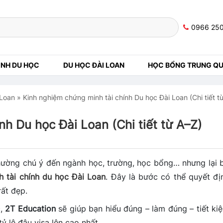
0966 25
NH DU HỌC
DU HỌC ĐÀI LOAN
HỌC BỔNG TRUNG Q
 Loan
»
Kinh nghiệm chứng minh tài chính Du học Đài Loan (Chi tiết t
h Du học Đài Loan (Chi tiết từ A–Z)
thường chú ý đến ngành học, trường, học bổng… nhưng lại 
 tài chính du học Đài Loan
. Đây là bước có thể quyết đị
rất đẹp.
c,
2T Education
sẽ giúp bạn hiểu đúng – làm đúng – tiết ki
 tỷ lệ đậu visa lên cao nhất.