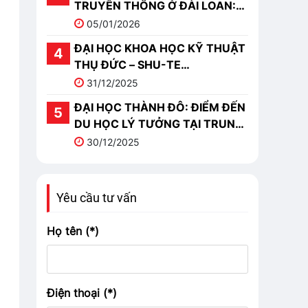
TRUYỀN THÔNG Ở ĐÀI LOAN:
TOP 10 TRƯỜNG NỔI BẬT
05/01/2026
ĐẠI HỌC KHOA HỌC KỸ THUẬT
THỤ ĐỨC – SHU-TE
UNIVERSITY (樹德科技大學)
31/12/2025
ĐẠI HỌC THÀNH ĐÔ: ĐIỂM ĐẾN
DU HỌC LÝ TƯỞNG TẠI TRUNG
QUỐC
30/12/2025
Yêu cầu tư vấn
Họ tên (*)
Điện thoại (*)