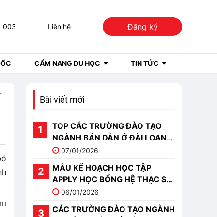
Đăng ký
0 003
Liên hệ
UỐC
CẨM NANG DU HỌC
TIN TỨC
ừ
Bài viết mới
TOP CÁC TRƯỜNG ĐÀO TẠO
NGÀNH BÁN DẪN Ở ĐÀI LOAN
TỐT NHẤT 2026
07/01/2026
bỏ
MẪU KẾ HOẠCH HỌC TẬP
nh
APPLY HỌC BỔNG HỆ THẠC SĨ
DU HỌC TRUNG QUỐC
06/01/2026
ệm
CÁC TRƯỜNG ĐÀO TẠO NGÀNH