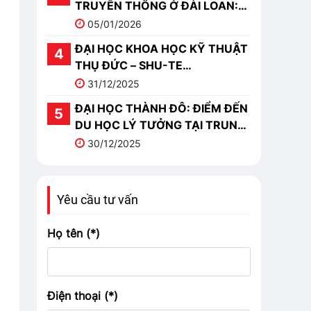
TRUYỀN THÔNG Ở ĐÀI LOAN:
TOP 10 TRƯỜNG NỔI BẬT
05/01/2026
ĐẠI HỌC KHOA HỌC KỸ THUẬT
THỤ ĐỨC – SHU-TE
UNIVERSITY (樹德科技大學)
31/12/2025
ĐẠI HỌC THÀNH ĐÔ: ĐIỂM ĐẾN
DU HỌC LÝ TƯỞNG TẠI TRUNG
QUỐC
30/12/2025
Yêu cầu tư vấn
Họ tên (*)
Điện thoại (*)