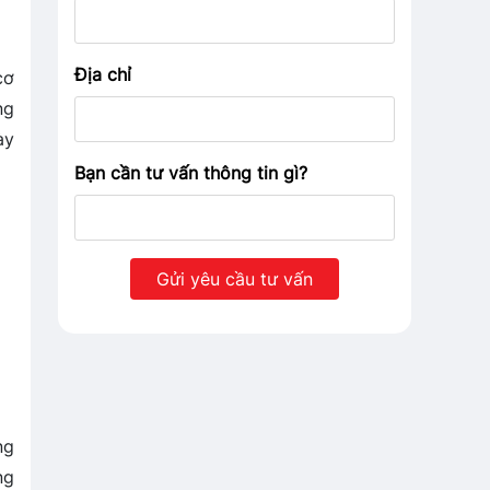
Địa chỉ
cơ
ng
ày
Bạn cần tư vấn thông tin gì?
ng
ng