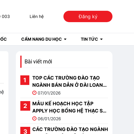
Đăng ký
0 003
Liên hệ
UỐC
CẨM NANG DU HỌC
TIN TỨC
Bài viết mới
TOP CÁC TRƯỜNG ĐÀO TẠO
NGÀNH BÁN DẪN Ở ĐÀI LOAN
hệ
TỐT NHẤT 2026
07/01/2026
MẪU KẾ HOẠCH HỌC TẬP
APPLY HỌC BỔNG HỆ THẠC SĨ
DU HỌC TRUNG QUỐC
06/01/2026
CÁC TRƯỜNG ĐÀO TẠO NGÀNH